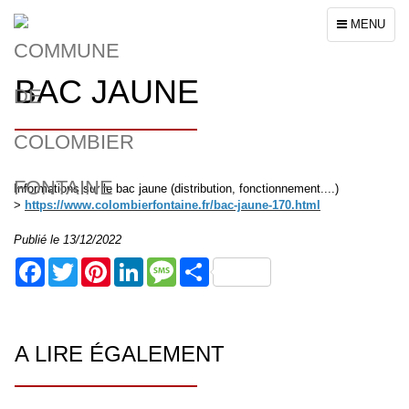
Toggle
MENU
navigation
BAC JAUNE
Informations sur le bac jaune (distribution, fonctionnement....)
>
https://www.colombierfontaine.fr/bac-jaune-170.html
Publié le 13/12/2022
Facebook
Twitter
Pinterest
LinkedIn
Message
Share
A LIRE ÉGALEMENT