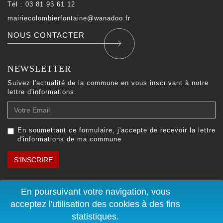
Tél : 03 81 93 61 12
mairiecolombierfontaine@wanadoo.fr
NOUS CONTACTER
NEWSLETTER
Suivez l'actualité de la commune en vous inscrivant à notre
lettre d'informations.
Votre
Email
En soumettant ce formulaire, j'accepte de recevoir la lettre
d'informations de ma commune
S'INSCRIRE
En poursuivant votre navigation, vous
Plan du site
|
Mentions
© 2005-2026 Commune de
légales
| Propulsé par
Colombier Fontaine. Tous
acceptez l'utilisation des cookies à des fins
E
/
MAGINAIR
droits réservés.
statistiques.