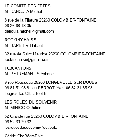
LE COMITE DES FETES
M. DANCULA Michel
8 rue de la Filature 25260 COLOMBIER-FONTAINE
06.26.68.13.05
dancula.michel@gmail.com
ROCKIN’CHAISE
M. BARBIER Thibaut
32 rue de Saint Maurice 25260 COLOMBIER-FONTAINE
rockinchaise@gmail.com
FC3CANTONS
M. PETREMANT Stéphane
9 rue Rousseau 25260 LONGEVELLE SUR DOUBS
06.81.51.93.81 ou PERROT Yves 06.32.31.65.98
lougres.fac@lbfc-foot.fr
LES ROUES DU SOUVENIR
M. MINIGGIO Julien
62 Grande rue 25260 COLOMBIER-FONTAINE
06.52.39.29.32
lesrouesdusouvenir@outlook.fr
Cédric ChoRégraPhie