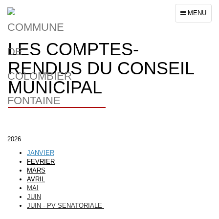
Toggle
MENU
navigation
LES COMPTES-
RENDUS DU CONSEIL
MUNICIPAL
2026
JANVIER
FEVRIER
MARS
AVRIL
MAI
JUIN
JUIN - PV SENATORIALE